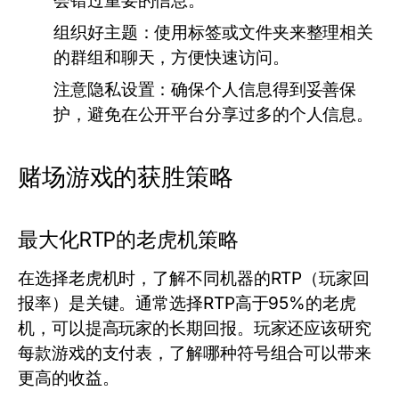
会错过重要的信息。
组织好主题：
使用标签或文件夹来整理相关
的群组和聊天，方便快速访问。
注意隐私设置：
确保个人信息得到妥善保
护，避免在公开平台分享过多的个人信息。
赌场游戏的获胜策略
最大化RTP的老虎机策略
在选择老虎机时，了解不同机器的RTP（玩家回
报率）是关键。通常选择RTP高于95%的老虎
机，可以提高玩家的长期回报。玩家还应该研究
每款游戏的支付表，了解哪种符号组合可以带来
更高的收益。