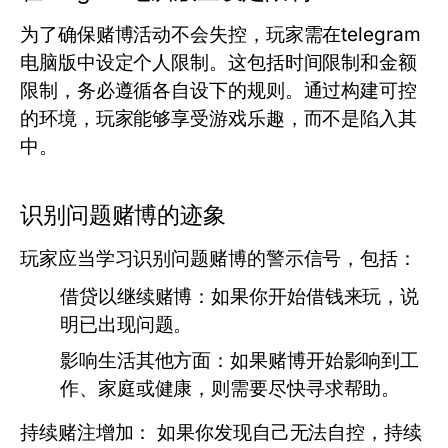
为了确保赌博活动不会失控，玩家需在telegram
电脑版中设定个人限制。这包括时间限制和金额
限制，务必遵循各自设下的规则。通过构建可控
的环境，玩家能够享受游戏乐趣，而不是陷入其
中。
识别问题赌博的迹象
玩家应当学习识别问题赌博的警示信号，包括：
借贷以继续赌博：
如果你开始借钱来玩，说
明已出现问题。
影响生活其他方面：
如果赌博开始影响到工
作、家庭或健康，则需要尽快寻求帮助。
持续赌注增加： 如果你发现自己无法自控，持续