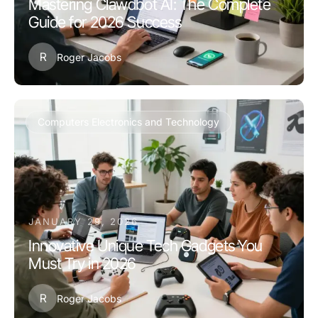
Mastering Clawdbot AI: The Complete
Guide for 2026 Success
R
Roger Jacobs
Computers Electronics and Technology
JANUARY 29, 2026
Innovative Unique Tech Gadgets You
Must Try in 2026
R
Roger Jacobs