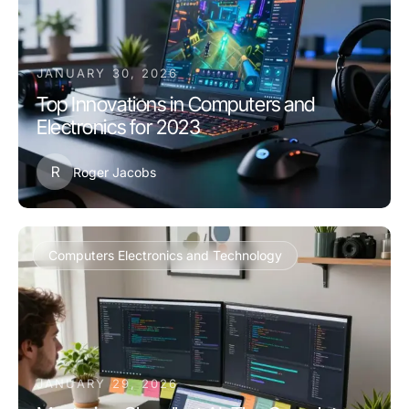
JANUARY 30, 2026
Top Innovations in Computers and
Electronics for 2023
R
Roger Jacobs
Computers Electronics and Technology
JANUARY 29, 2026