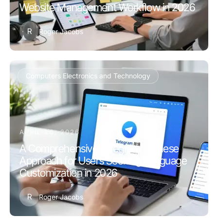
Website Management Workflow in 2026
R
Roger Jacobs
Computers Electronics and Technology
APRIL 26, 2026
A Comprehensive Telegram Chinese
Approach for Users Seeking Language
Customization in 2026
R
Roger Jacobs