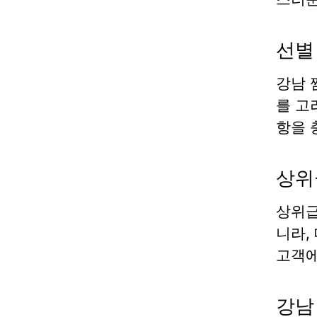
선별
강남 
를 고
항을 
상위
상위급
니라,
고객에
강남