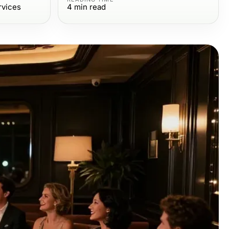
rvices
4
min read