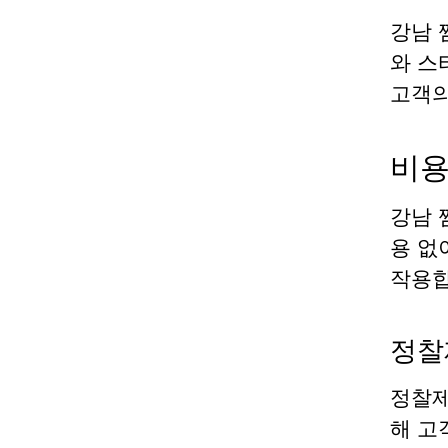
강남 
와 스
고객의
비용
강남 
용 없
작용합
정찰
정찰제
해 고