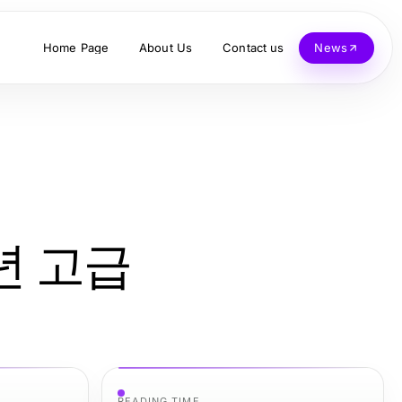
Home Page
About Us
Contact us
News
년 고급
READING TIME