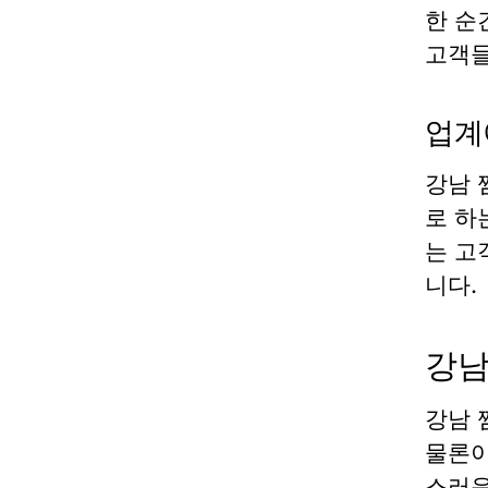
한 순
고객들
업계
강남 
로 하
는 고
니다.
강남
강남 
물론이
스러운