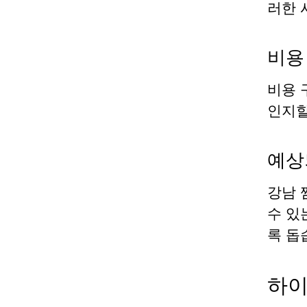
러한 
비용
비용 
인지할
예상
강남 
수 있
록 돕
하이