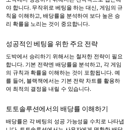
야 합니다. 무작위로 베팅을 하는 대신, 게임의 규
칙을 이해하고, 배당률을 분석하여 보다 높은 승
리 확률을 노리는 것이 중요합니다.
성공적인 베팅을 위한 주요 전략
도박에서 승리하기 위해서는 철저한 전략이 필요
합니다. 기본 전략엔 배당률을 분석하고, 각 게임
의 규칙과 확률을 이해하는 것이 포함됩니다. 예
를 들어, 블랙잭에서는 기본 전략 차트를 활용하
여 최적의 결정을 내릴 수 있습니다.
토토솔루션에서의 배당률 이해하기
배당률은 각 베팅의 성공 가능성을 수치로 나타냅
니다. 토토솔루션에서는 사용자에게 명확한 배당