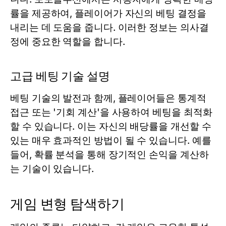
률을 제공하여, 플레이어가 자신의 베팅 결정을
내리는 데 도움을 줍니다. 이러한 정보는 의사결
정에 중요한 역할을 합니다.
고급 베팅 기술 설명
베팅 기술의 발전과 함께, 플레이어들은 통계적
접근 또는 '기회 계산'을 사용하여 베팅을 최적화
할 수 있습니다. 이는 자신의 배당률을 개선할 수
있는 매우 효과적인 방법이 될 수 있습니다. 예를
들어, 확률 분석을 통해 장기적인 손익을 계산하
는 기술이 있습니다.
게임 변형 탐색하기