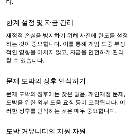
다.
한계 설정 및 자금 관리
재정적 손실을 방지하기 위해 사전에 한도를 설정
하는 것이 중요합니다. 이를 통해 게임 도중 부정
적인 영향을 미치지 않고, 자금을 안전하게 관리
할 수 있습니다.
문제 도박의 징후 인식하기
문제 도박의 징후에는 잦은 잃음, 개인재정 문제,
도박을 위한 외부 도움 요청 등이 포함됩니다. 이
러한 징후를 인식하는 것은 매우 중요합니다.
도박 커뮤니티의 지원 자원