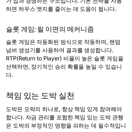
가 집과 경쟁하는 구조입니다. 기본 전략을 사용
하면 하우스 엣지를 줄이는 데 도움이 됩니다.
슬롯 게임: 릴 이면의 메커니즘
슬롯 게임은 자동화된 방식으로 작동하며, 랜덤
넘버 생성기를 사용하여 결과를 생성합니다.
RTP(Return to Player) 비율이 높은 슬롯 게임을
선택하면, 장기적인 승리 확률을 높일 수 있습니
다.
책임 있는 도박 실천
도박은 오락의 하나로, 항상 책임 있게 참여해야
합니다. 자금 관리를 포함한 책임 있는 도박 관행
은 도박의 부정적인 영향을 피하는 데 필수적입니