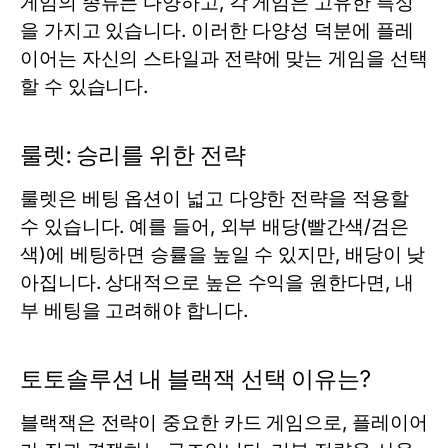
게임의 종류는 다양하고, 각 게임은 고유한 특성
을 가지고 있습니다. 이러한 다양성 덕분에 플레
이어는 자신의 스타일과 전략에 맞는 게임을 선택
할 수 있습니다.
룰렛: 승리를 위한 전략
룰렛은 베팅 옵션이 넓고 다양한 전략을 적용할
수 있습니다. 예를 들어, 외부 배당(빨간색/검은
색)에 베팅하면 승률을 높일 수 있지만, 배당이 낮
아집니다. 상대적으로 높은 수익을 원한다면, 내
부 베팅을 고려해야 합니다.
토토솔루션 내 블랙잭 선택 이유는?
블랙잭은 전략이 중요한 카드 게임으로, 플레이어