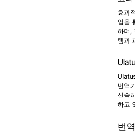
효과적
업을 
하며,
템과 
Ul
Ula
번역가
신속하
하고 
번역