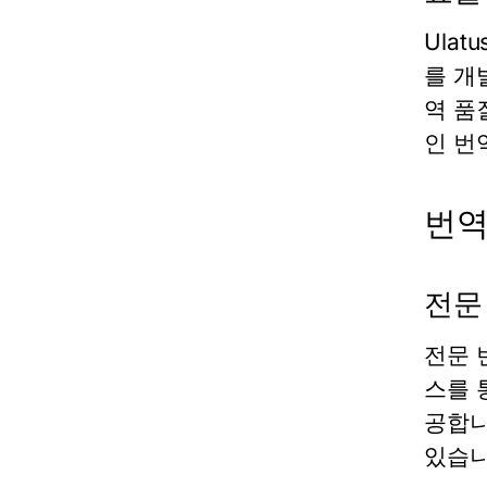
Ula
를 개
역 품
인 번
번역
전문
전문 
스를 
공합니
있습니