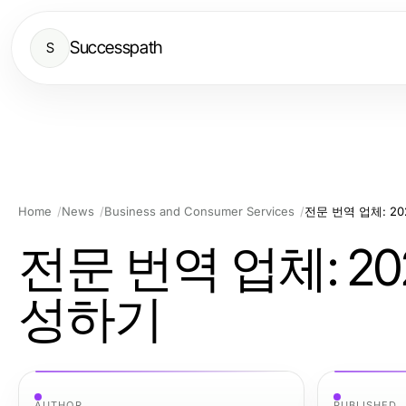
Successpath
S
Home
News
Business and Consumer Services
전문 번역 업체: 20
전문 번역 업체: 20
성하기
AUTHOR
PUBLISHED