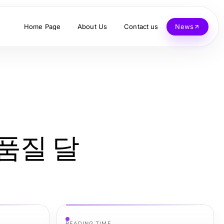
Home Page
About Us
Contact us
News
 품질 달
READING TIME