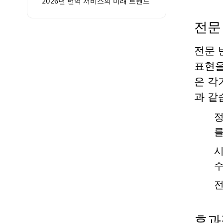
2026년 번역 서비스의 미래 트렌드
전문
전문 
표현을
은 각
과 같
정
를
시
수
전
효과