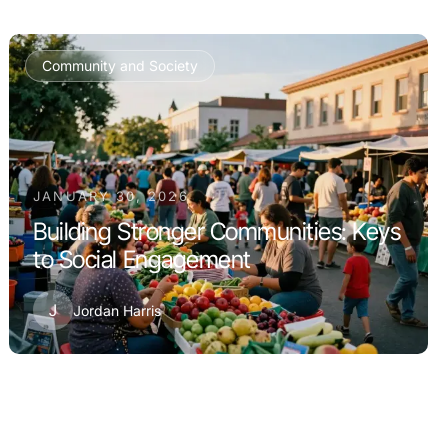
Community and Society
JANUARY 30, 2026
Building Stronger Communities: Keys
to Social Engagement
J
Jordan Harris