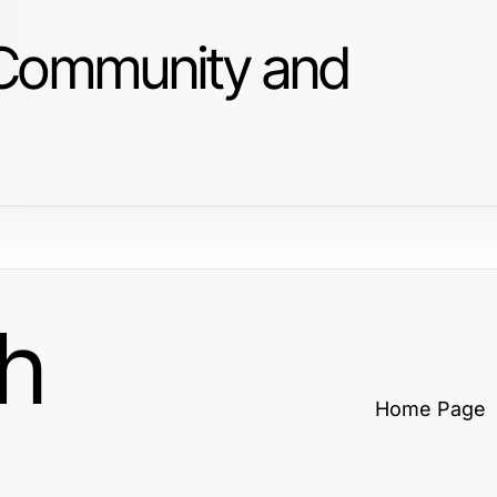
 Community and
h
Home Page