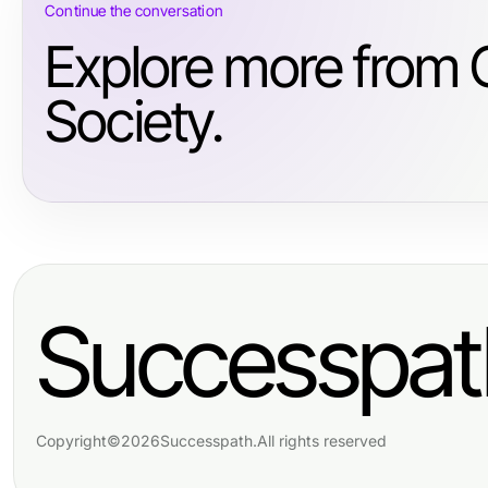
Continue the conversation
Explore more from
Society.
Successpat
Copyright
©
2026
Successpath
.
All rights reserved